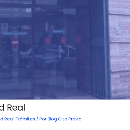
d Real
d Real
,
Trámites
/ Por
Blog Cita Previa