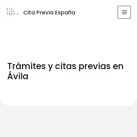
Ir
al
Cita Previa España
MAI
contenido
MEN
Trámites y citas previas en
Ávila