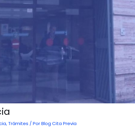
cia
cia
,
Trámites
/ Por
Blog Cita Previa