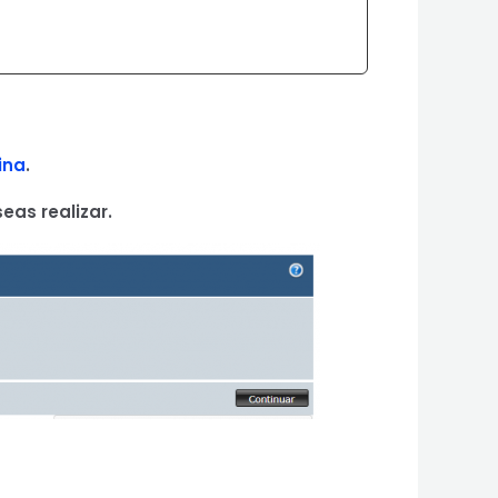
ina
.
eas realizar.