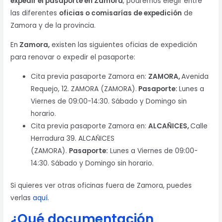
expedir el pasaporte en Zamora
, podremos elegir entre
las diferentes
oficias o comisarías de expedición
de
Zamora y de la provincia.
En
Zamora,
existen las siguientes oficias de expedición
para renovar o expedir el pasaporte:
Cita previa pasaporte Zamora en:
ZAMORA
,
Avenida
Requejo, 12. ZAMORA (ZAMORA).
Pasaporte:
Lunes a
Viernes de 09:00-14:30. Sábado y Domingo sin
horario.
Cita previa pasaporte Zamora en:
ALCAÑICES
,
Calle
Herradura 39. ALCAÑICES
(ZAMORA).
Pasaporte:
Lunes a Viernes de 09:00-
14:30. Sábado y Domingo sin horario.
Si quieres ver otras oficinas fuera de Zamora, puedes
verlas
aquí.
¿Qué documentación