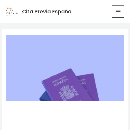
Ir
al
Cita Previa España
MAI
contenido
MEN