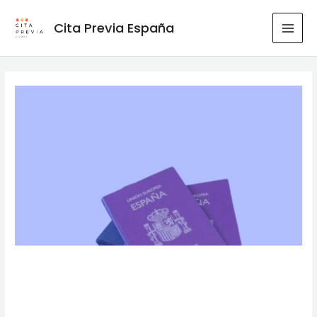
Ir
al
Cita Previa España
MAI
contenido
MEN