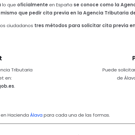
a
lo que
oficialmente
en España
se conoce como la Agenc
o mismo que pedir cita previa en la Agencia Tributaria d
 los ciudadanos
tres métodos para solicitar cita previa en 
t
encia Tributaria
Puede solicitar
et en:
de Álav
gob.es
.
a en Hacienda
Álava
para cada una de las formas.