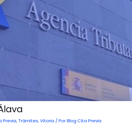
Álava
a Previa
,
Trámites
,
Vitoria
/ Por
Blog Cita Previa