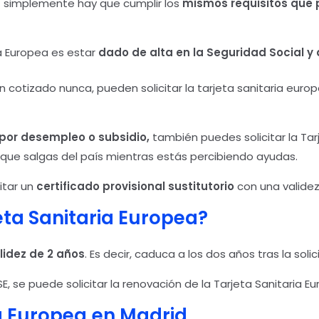
a
simplemente hay que cumplir los
mismos requisitos que p
ia Europea es estar
dado de alta en la Seguridad Social y 
 cotizado nunca, pueden solicitar la tarjeta sanitaria euro
por desempleo o subsidio,
también puedes solicitar la Tar
e que salgas del país mientras estás percibiendo ayudas.
itar un
certificado provisional sustitutorio
con una validez
ta Sanitaria Europea?
lidez de 2 años
. Es decir, caduca a los dos años tras la solic
TSE, se puede solicitar la renovación de la Tarjeta Sanitaria
ia Europea
en Madrid