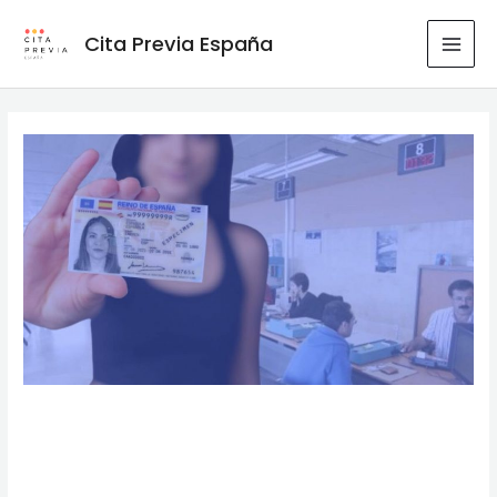
Ir
al
Cita Previa España
MAI
contenido
MEN