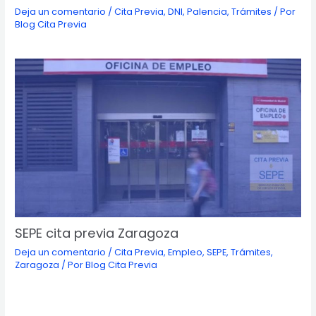
Deja un comentario
/
Cita Previa
,
DNI
,
Palencia
,
Trámites
/ Por
Blog Cita Previa
SEPE cita previa Zaragoza
Deja un comentario
/
Cita Previa
,
Empleo
,
SEPE
,
Trámites
,
Zaragoza
/ Por
Blog Cita Previa