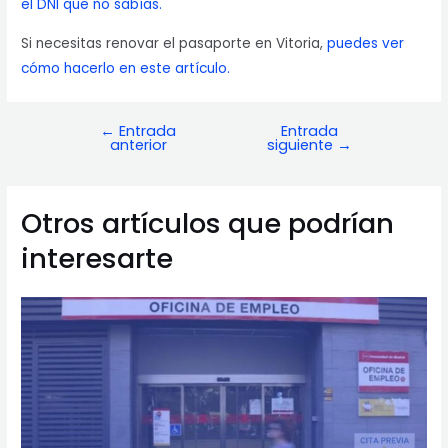
el DNI que no sabías.
Si necesitas renovar el pasaporte en Vitoria,
puedes ver
cómo hacerlo en este artículo.
←
Entrada
Entrada
Navegación
anterior
siguiente
→
de
entradas
Otros artículos que podrían
interesarte