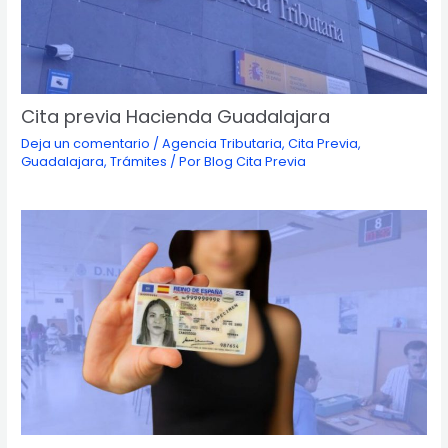
Cita previa Hacienda Guadalajara
Deja un comentario
/
Agencia Tributaria
,
Cita Previa
,
Guadalajara
,
Trámites
/ Por
Blog Cita Previa