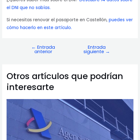
el DNI que no sabías.
Si necesitas renovar el pasaporte en Castellón,
puedes ver
cómo hacerlo en este artículo.
←
Entrada
Entrada
Navegación
anterior
siguiente
→
de
entradas
Otros artículos que podrían
interesarte