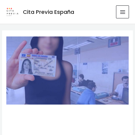
Ir
al
Cita Previa España
MAI
contenido
MEN