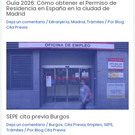
Guía 2026: Cómo obtener el Permiso de
Residencia en España en la ciudad de
Madrid
Deja un comentario
/
Extranjería
,
Madrid
,
Trámites
/ Por
Blog
Cita Previa
SEPE cita previa Burgos
Deja un comentario
/
Burgos
,
Cita Previa
,
Empleo
,
SEPE
,
Trámites
/ Por
Blog Cita Previa