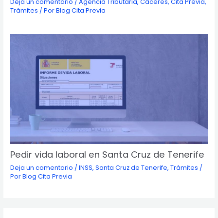
Deja un comentario
/
Agencia Tributaria
,
Cáceres
,
Cita Previa
,
Trámites
/ Por
Blog Cita Previa
Pedir vida laboral en Santa Cruz de Tenerife
Deja un comentario
/
INSS
,
Santa Cruz de Tenerife
,
Trámites
/
Por
Blog Cita Previa