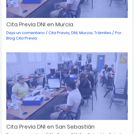
Cita Previa DNI en Murcia
Deja un comentario
/
Cita Previa
,
DNI
,
Murcia
,
Trámites
/ Por
Blog Cita Previa
Cita Previa DNI en San Sebastián