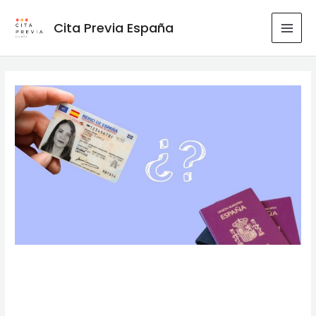
Ir
al
Cita Previa España
MAI
contenido
MEN