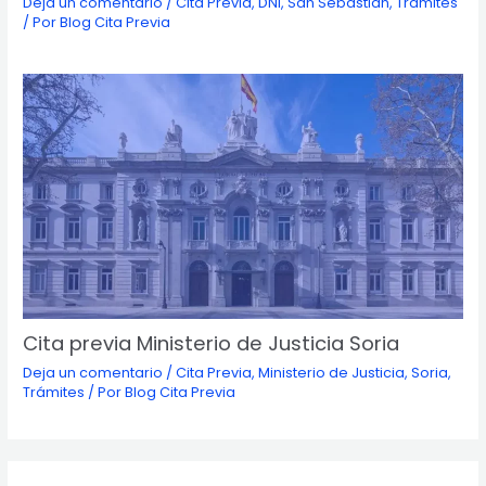
Deja un comentario
/
Cita Previa
,
DNI
,
San Sebastián
,
Trámites
/ Por
Blog Cita Previa
Cita previa Ministerio de Justicia Soria
Deja un comentario
/
Cita Previa
,
Ministerio de Justicia
,
Soria
,
Trámites
/ Por
Blog Cita Previa