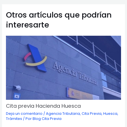
entradas
Otros artículos que podrían
interesarte
Cita previa Hacienda Huesca
Deja un comentario
/
Agencia Tributaria
,
Cita Previa
,
Huesca
,
Trámites
/ Por
Blog Cita Previa