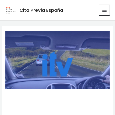
Ir
al
Cita Previa España
MAI
contenido
MEN