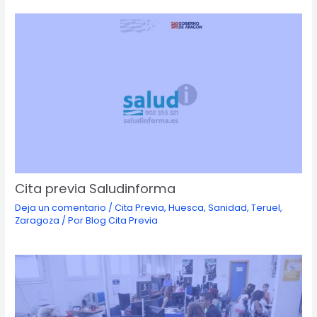
Cita previa Saludinforma
Deja un comentario
/
Cita Previa
,
Huesca
,
Sanidad
,
Teruel
,
Zaragoza
/ Por
Blog Cita Previa