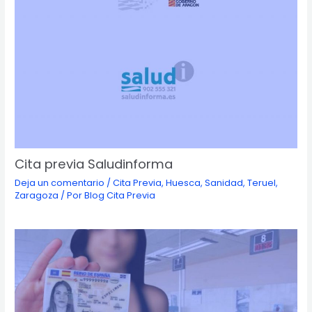
Cita previa Saludinforma
Deja un comentario
/
Cita Previa
,
Huesca
,
Sanidad
,
Teruel
,
Zaragoza
/ Por
Blog Cita Previa