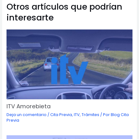
Otros artículos que podrían
interesarte
ITV Amorebieta
Deja un comentario
/
Cita Previa
,
ITV
,
Trámites
/ Por
Blog Cita
Previa