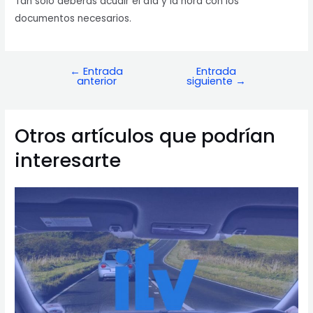
Tan solo deberás acudir el día y la hora con los
documentos necesarios.
←
Entrada
Entrada
Navegación
anterior
siguiente
→
de
entradas
Otros artículos que podrían
interesarte