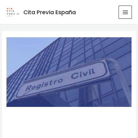
Ir
al
Cita Previa España
MAI
contenido
MEN