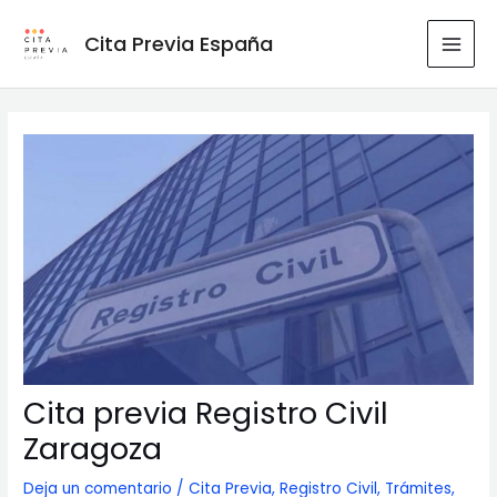
Ir
al
Cita Previa España
MAI
contenido
MEN
Cita previa Registro Civil
Zaragoza
Deja un comentario
/
Cita Previa
,
Registro Civil
,
Trámites
,