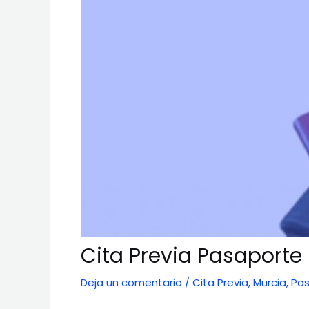
Cita Previa Pasaporte
Deja un comentario
/
Cita Previa
,
Murcia
,
Pa