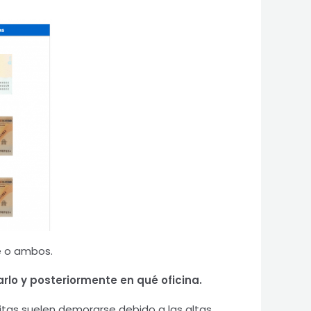
e o ambos.
arlo y posteriormente en qué oficina.
citas suelen demorarse debido a las altas