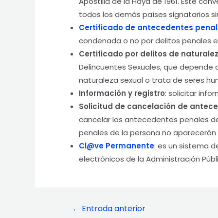
Apostilla de la Haya de 1961. Este co
todos los demás países signatarios sin
Certificado de antecedentes pena
condenada o no por delitos penales e
Certificado por delitos de natural
Delincuentes Sexuales, que depende de
naturaleza sexual o trata de seres h
Información y registro
: solicitar inf
Solicitud de cancelación de antec
cancelar los antecedentes penales de 
penales de la persona no aparecerán 
Cl@ve Permanente
:
es un sistema de
electrónicos de la Administración Públ
Navegación
←
Entrada anterior