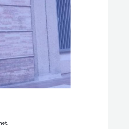
rnet
.