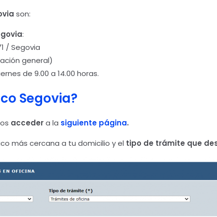
ovia
son:
egovia
:
71 / Segovia
mación general)
iernes de 9.00 a 14.00 horas.
ico Segovia?
mos
acceder
a la
siguiente página
.
ico más cercana a tu domicilio y el
tipo de trámite que des