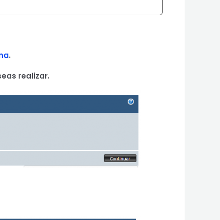
ina
.
eas realizar.