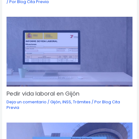
/ Por
Blog Cita Previa
Pedir vida laboral en Gijón
Deja un comentario
/
Gijón
,
INSS
,
Trámites
/ Por
Blog Cita
Previa