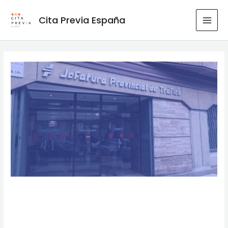
Ir
al
Cita Previa España
MAI
contenido
MEN