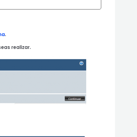
na
.
eas realizar.