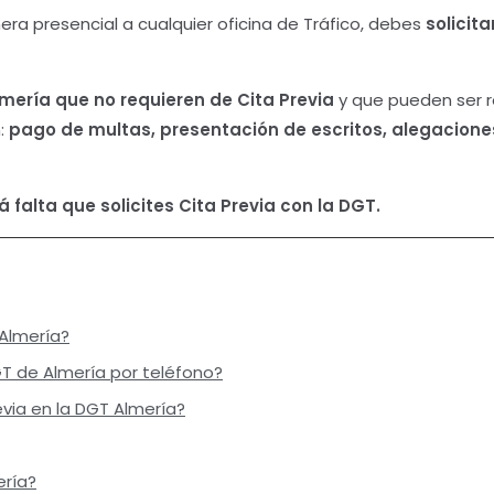
ra presencial a cualquier oficina de Tráfico, debes
solicit
lmería
que no requieren de Cita Previa
y que pueden ser r
n:
pago de multas, presentación de escritos, alegaciones
 falta que solicites Cita Previa con la DGT.
Almería?
GT de Almería por teléfono?
via en la DGT Almería?
ería?