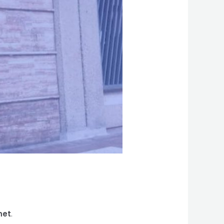
net
.