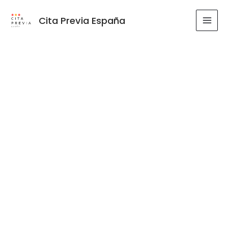
Ir
al
Cita Previa España
MAI
contenido
MEN